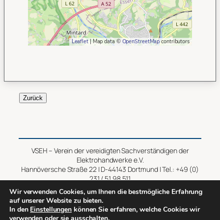
Leaflet
| Map data ©
OpenStreetMap
contributors
Zurück
VSEH – Verein der vereidigten Sachverständigen der
Elektrohandwerke e.V.
Hannöversche Straße 22 | D-44143 Dortmund | Tel.: +49 (0)
231 / 51 98 511
Wir verwenden Cookies, um Ihnen die bestmögliche Erfahrung
Impressum
–
Datenschutz
auf unserer Website zu bieten.
In den
Einstellungen
können Sie erfahren, welche Cookies wir
verwenden oder sie ausschalten.