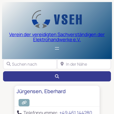
Verein der vereidigten Sachverständigen der
Elektrohandwerke e.V.
Suchen nach
In der Nähe
Suchen
Jürgensen, Eberhard
Telefonnummer:
+49 461 144280