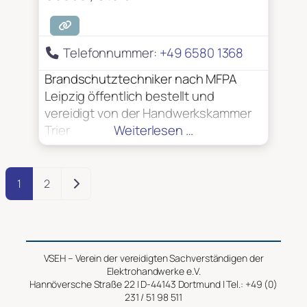
Sachkundiger für Fluchttürsysteme
und Feststellanlagen VdS –
anerkannter Sachverständiger zur
Telefonnummer:
+49 6580 1368
Prüfung elektrischer Anlagen
Zertifiziert nach DIN 14675 für die
Brandschutztechniker nach MFPA
Planung, Projektierung und Abnahme
Leipzig öffentlich bestellt und
von Brandmeldeanlagen
vereidigt von der Handwerkskammer
Trier
Weiterlesen …
Posts navigation
Ältere Beiträge
1
2
VSEH – Verein der vereidigten Sachverständigen der
Elektrohandwerke e.V.
Hannöversche Straße 22 | D-44143 Dortmund | Tel.: +49 (0)
231 / 51 98 511