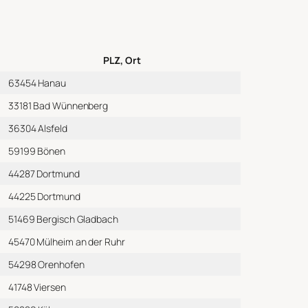
PLZ, Ort
63454 Hanau
33181 Bad Wünnenberg
36304 Alsfeld
59199 Bönen
44287 Dortmund
44225 Dortmund
51469 Bergisch Gladbach
45470 Mülheim an der Ruhr
54298 Orenhofen
41748 Viersen