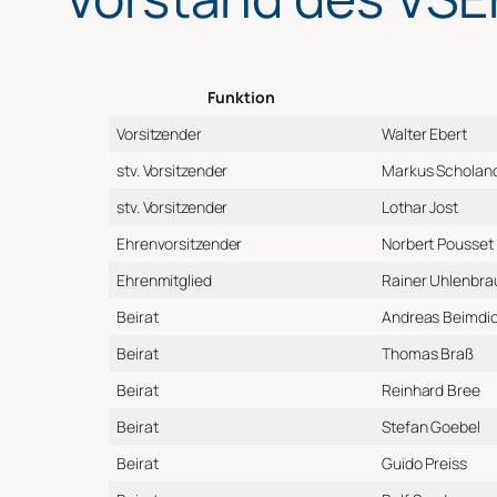
Funktion
Vorsitzender
Walter Ebert
stv. Vorsitzender
Markus Scholan
stv. Vorsitzender
Lothar Jost
Ehrenvorsitzender
Norbert Pousset
Ehrenmitglied
Rainer Uhlenbra
Beirat
Andreas Beimdi
Beirat
Thomas Braß
Beirat
Reinhard Bree
Beirat
Stefan Goebel
Beirat
Guido Preiss