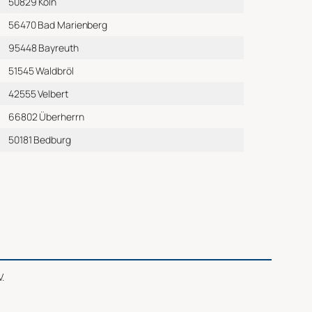
50829 Köln
56470 Bad Marienberg
95448 Bayreuth
51545 Waldbröl
42555 Velbert
66802 Überherrn
50181 Bedburg
V.
1