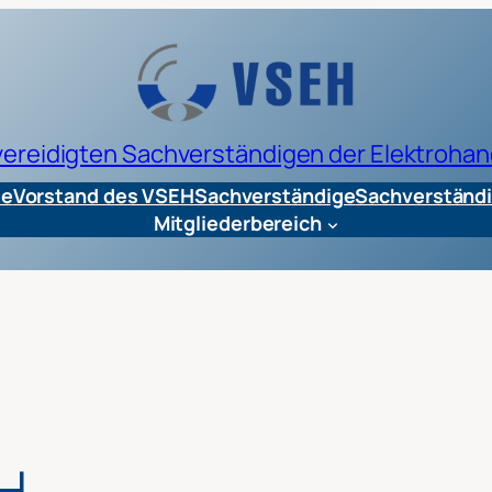
 vereidigten Sachverständigen der Elektrohan
te
Vorstand des VSEH
Sachverständige
Sachverständi
Mitgliederbereich
EH