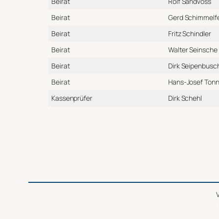
Beirat
Rolf Sandvoss
Beirat
Gerd Schimmelf
Beirat
Fritz Schindler
Beirat
Walter Seinsche
Beirat
Dirk Seipenbusc
Beirat
Hans-Josef Tonne
Kassenprüfer
Dirk Schehl
V