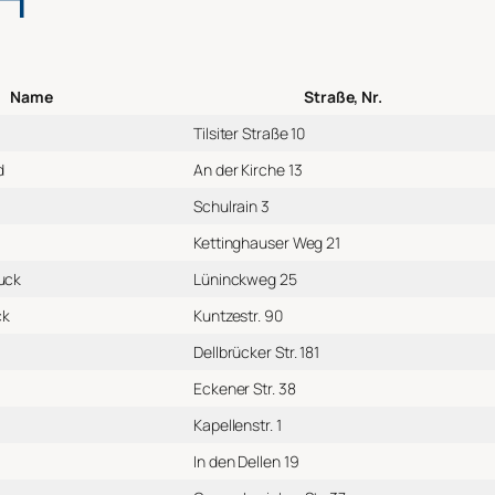
Name
Straße, Nr.
Tilsiter Straße 10
d
An der Kirche 13
Schulrain 3
Kettinghauser Weg 21
uck
Lüninckweg 25
ck
Kuntzestr. 90
Dellbrücker Str. 181
Eckener Str. 38
Kapellenstr. 1
In den Dellen 19