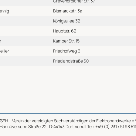
Grevenbroicher Str. 37
ennig
Bismarckstr. 3a
Königsallee 32
Hauptstr. 62
h
Kamper Str. 15
llier
Friedhofweg 6
Friedlandstraße 60
SEH – Verein der vereidigten Sachverständigen der Elektrohandwerke e.
Hannöversche Straße 22 | D-44143 Dortmund | Tel.: +49 (0) 231 / 51 98 51