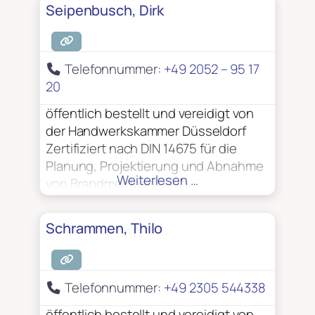
Schutzmaßnahmen VdS –
Seipenbusch, Dirk
anerkannter Sachverständiger für
EMV-gerechte elektrische Anlagen
und Blitzschutzsysteme VdS –
Telefonnummer:
+49 2052 – 95 17
anerkannter Sachverständiger zur
20
Prüfung elektrischer Anlagen
öffentlich bestellt und vereidigt von
der Handwerkskammer Düsseldorf
Zertifiziert nach DIN 14675 für die
Planung, Projektierung und Abnahme
Weiterlesen …
von Brandmeldeanlagen
Zuverlässigkeit gemäß § 7
Luftsicherheitsgesetz (LuftSIG)
Schrammen, Thilo
Telefonnummer:
+49 2305 544338
öffentlich bestellt und vereidigt von