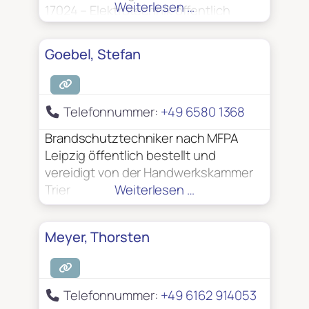
Weiterlesen …
17024 – Elektrotechnik öffentlich
bestellt und vereidigt von der
Handwerkskammer zu Köln
Goebel, Stefan
Sachkundiger für
Arbeitsplatzbeleuchtung gemäß BGG
917 / DGUV G 315-201 Sachkundiger
Telefonnummer:
+49 6580 1368
für Fluchttürsysteme und
Feststellanlagen Sicherheitsingenieur
Brandschutztechniker nach MFPA
VdS – anerkannter Sachverständiger
Leipzig öffentlich bestellt und
zur Prüfung elektrischer Anlagen
vereidigt von der Handwerkskammer
Trier
Weiterlesen …
Meyer, Thorsten
Telefonnummer:
+49 6162 914053