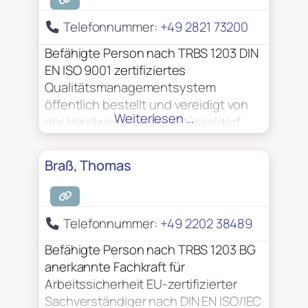
Telefonnummer:
+49 2821 73200
Befähigte Person nach TRBS 1203 DIN
EN ISO 9001 zertifiziertes
Qualitätsmanagementsystem
öffentlich bestellt und vereidigt von
Weiterlesen …
der Handwerkskammer Düsseldorf
VdS – anerkannter Sachverständiger
zur Prüfung elektrischer Anlagen
Braß, Thomas
Zertifiziert nach DIN 14675 für die
Planung, Projektierung und Abnahme
von Brandmeldeanlagen Zulassung
Telefonnummer:
+49 2202 38489
nach §20a Strahlenschutzverordnung
(StrlSchV) Zuverlässigkeit gemäß § 7
Befähigte Person nach TRBS 1203 BG
Luftsicherheitsgesetz (LuftSIG)
anerkannte Fachkraft für
Arbeitssicherheit EU-zertifizierter
Sachverständiger nach DIN EN ISO/IEC