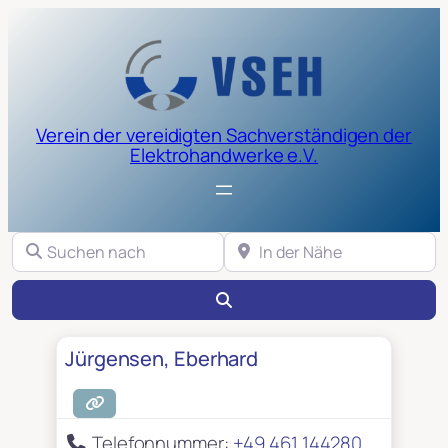
Verein der vereidigten Sachverständigen der
Elektrohandwerke e.V.
Suchen nach
In der Nähe
Suchen
Jürgensen, Eberhard
Telefonnummer:
+49 461 144280