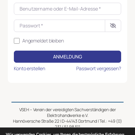
Benutzername oder E-Mail-Adresse
*
Passwort
*
Angemeldet bleiben
ANMELDUNG
Konto erstellen
Passwort vergessen?
VSEH – Verein der vereidigten Sachverständigen der
Elektrohandwerke e.V.
Hannöversche Straße 22 | D-44143 Dortmund | Tel.: +49 (0)
231 / 51 98 511
Wir verwenden Cookies, um Ihnen die bestmögliche Erfahrung