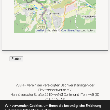
Leaflet
| Map data ©
OpenStreetMap
contributors
Zurück
VSEH – Verein der vereidigten Sachverständigen der
Elektrohandwerke e.V.
Hannöversche Straße 22 | D-44143 Dortmund | Tel.: +49 (0)
231 / 51 98 511
Wir verwenden Cookies, um Ihnen die bestmögliche Erfahrung
Impressum
–
Datenschutz