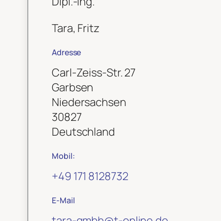
Dipl.-Ing.
Tara, Fritz
Adresse
Carl-Zeiss-Str. 27
Garbsen
Niedersachsen
30827
Deutschland
Mobil:
+49 171 8128732
E-Mail
tara-gmbh
@
t-online.de