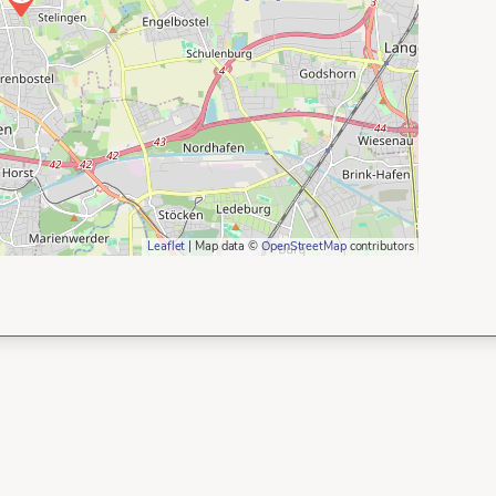
Leaflet
| Map data ©
OpenStreetMap
contributors