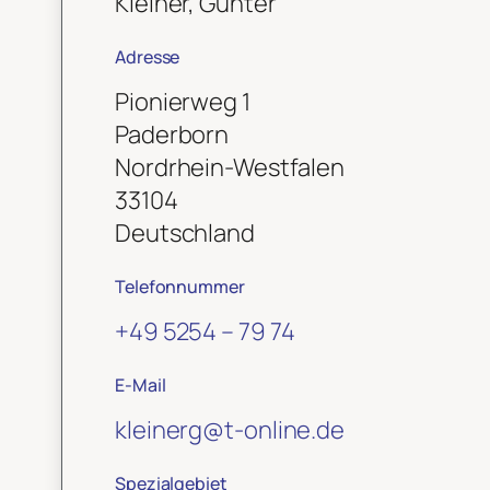
Kleiner, Günter
Adresse
Pionierweg 1
Paderborn
Nordrhein-Westfalen
33104
Deutschland
Telefonnummer
+49 5254 – 79 74
E-Mail
kleinerg
@
t-online.de
Spezialgebiet