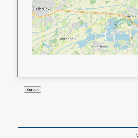
Zurück
V