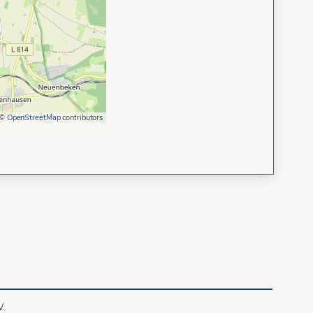
 ©
OpenStreetMap
contributors
V.