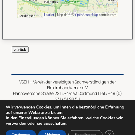
Leaflet
| Map data ©
OpenStreetMap
contributors
Zurück
VSEH – Verein der vereidigten Sachverständigen der
Elektrohandwerke e.V.
Hannöversche Straße 22 | D-44143 Dortmund | Tel.: +49 (0)
231 / 51 98 511
Wir verwenden Cookies, um Ihnen die bestmögliche Erfahrung
Impressum
–
Datenschutz
auf unserer Website zu bieten.
In den
Einstellungen
können Sie erfahren, welche Cookies wir
verwenden oder sie ausschalten.
Copyright © 2014 – 2026 VSEH
GDPR Cookie-
Zustimmen
Ablehnen
Einstellungen