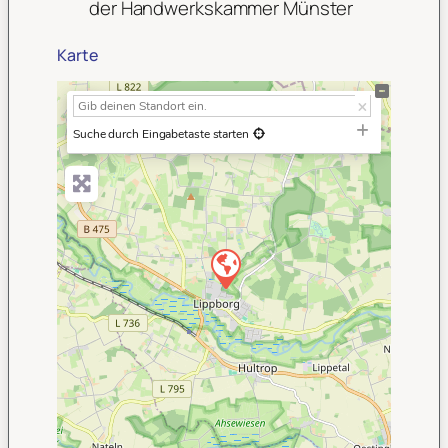
der Handwerkskammer Münster
Karte
+
−
Suche durch Eingabetaste starten