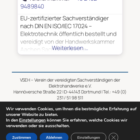
9489840
EU-zertifizierter Sachverständiger
nach DIN EN ISO/IEC 17024 –
Elektrotechnik öffentlich bestellt und
vereidigt von der Handwerkskammer
Weiterlesen …
Aachen Sachkundiger für
Fluchttürsysteme und
Feststellanlagen Zuverlässigkeit
gemäß § 7 Luftsicherheitsgesetz
(LuftSIG)
VSEH – Verein der vereidigten Sachverständigen der
Elektrohandwerke e.V.
Hannöversche Straße 22 | D-44143 Dortmund | Tel.: +49 (0)
231 / 51 98 511
Wir verwenden Cookies, um Ihnen die bestmögliche Erfahrung auf
Impressum
–
Datenschutz
unserer Website zu bieten.
In den
Einstellungen
können Sie erfahren, welche Cookies wir
verwenden oder sie ausschalten.
Copyright © 2014 – 2026 VSEH
GDPR Cookie-
Zustimmen
Ablehnen
Einstellungen