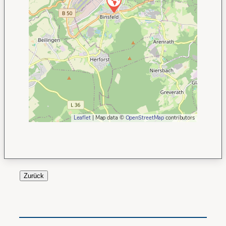
Leaflet
| Map data ©
OpenStreetMap
contributors
Zurück