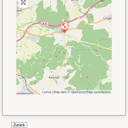
Leaflet
| Map data ©
OpenStreetMap
contributors
Zurück