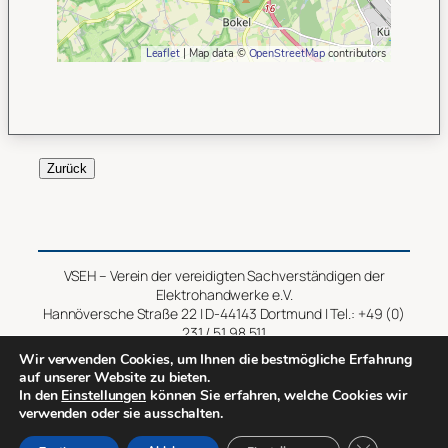
Leaflet
| Map data ©
OpenStreetMap
contributors
Zurück
VSEH – Verein der vereidigten Sachverständigen der
Elektrohandwerke e.V.
Hannöversche Straße 22 | D-44143 Dortmund | Tel.: +49 (0)
231 / 51 98 511
Wir verwenden Cookies, um Ihnen die bestmögliche Erfahrung
Impressum
–
Datenschutz
auf unserer Website zu bieten.
In den
Einstellungen
können Sie erfahren, welche Cookies wir
verwenden oder sie ausschalten.
Copyright © 2014 – 2026 VSEH
GDPR Cookie-