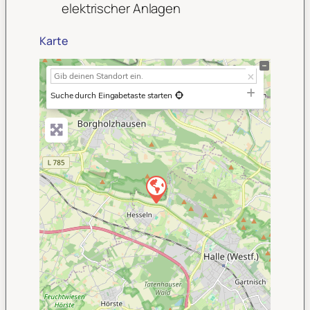
elektrischer Anlagen
Karte
+
−
Suche durch Eingabetaste starten