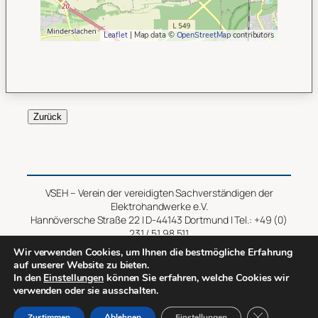
Leaflet
| Map data ©
OpenStreetMap
contributors
Zurück
VSEH – Verein der vereidigten Sachverständigen der
Elektrohandwerke e.V.
Hannöversche Straße 22 | D-44143 Dortmund | Tel.: +49 (0)
231 / 51 98 511
Wir verwenden Cookies, um Ihnen die bestmögliche Erfahrung
Impressum
–
Datenschutz
auf unserer Website zu bieten.
In den
Einstellungen
können Sie erfahren, welche Cookies wir
verwenden oder sie ausschalten.
Copyright © 2014 – 2026 VSEH
GDPR Cookie-
Zustimmen
Ablehnen
Einstellungen