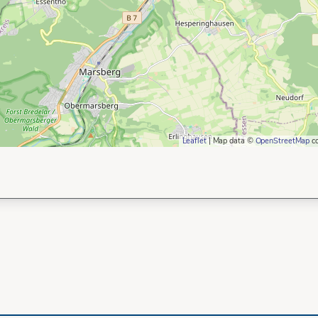
Leaflet
| Map data ©
OpenStreetMap
co