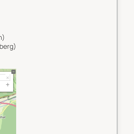
n)
sberg)