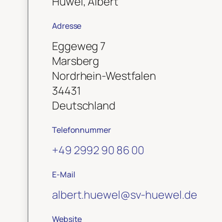
Hüwel, Albert
Adresse
Eggeweg 7
Marsberg
Nordrhein-Westfalen
34431
Deutschland
Telefonnummer
+49 2992 90 86 00
E-Mail
albert.huewel
@
sv-huewel.de
Website