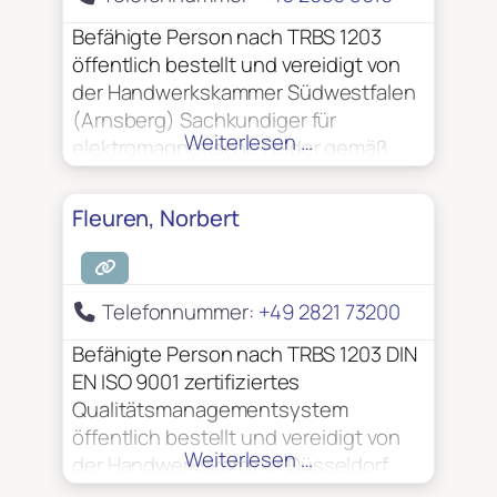
Befähigte Person nach TRBS 1203
öffentlich bestellt und vereidigt von
der Handwerkskammer Südwestfalen
(Arnsberg) Sachkundiger für
Weiterlesen …
elektromagnetische Felder gemäß
BGV B11 Sachkundiger für ESD-
Schutzmaßnahmen VdS –
Fleuren, Norbert
anerkannter Sachverständiger für
EMV-gerechte elektrische Anlagen
und Blitzschutzsysteme VdS –
Telefonnummer:
+49 2821 73200
anerkannter Sachverständiger zur
Prüfung elektrischer Anlagen
Befähigte Person nach TRBS 1203 DIN
EN ISO 9001 zertifiziertes
Qualitätsmanagementsystem
öffentlich bestellt und vereidigt von
Weiterlesen …
der Handwerkskammer Düsseldorf
VdS – anerkannter Sachverständiger