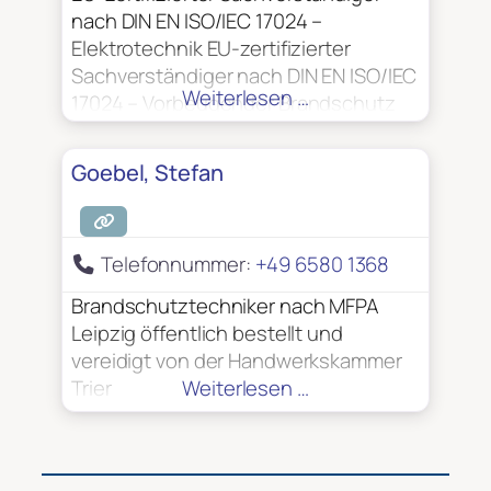
VdS – anerkannter Sachverständiger
nach DIN EN ISO/IEC 17024 –
zur Prüfung elektrischer Anlagen
Elektrotechnik EU-zertifizierter
Sachverständiger nach DIN EN ISO/IEC
Weiterlesen …
17024 – Vorbeugender Brandschutz
öffentlich bestellt und vereidigt von
der Handwerkskammer zu Köln
Goebel, Stefan
Sachkundiger für Fluchttürsysteme
und Feststellanlagen VdS –
anerkannter Sachverständiger zur
Telefonnummer:
+49 6580 1368
Prüfung elektrischer Anlagen
Zertifiziert nach DIN 14675 für die
Brandschutztechniker nach MFPA
Planung, Projektierung und Abnahme
Leipzig öffentlich bestellt und
von Brandmeldeanlagen
vereidigt von der Handwerkskammer
Trier
Weiterlesen …