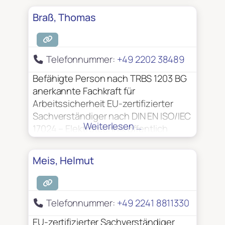
zur Prüfung elektrischer Anlagen
Braß, Thomas
Zertifiziert nach DIN 14675 für die
Planung, Projektierung und Abnahme
von Brandmeldeanlagen Zulassung
Telefonnummer:
+49 2202 38489
nach §20a Strahlenschutzverordnung
(StrlSchV) Zuverlässigkeit gemäß § 7
Befähigte Person nach TRBS 1203 BG
Luftsicherheitsgesetz (LuftSIG)
anerkannte Fachkraft für
Arbeitssicherheit EU-zertifizierter
Sachverständiger nach DIN EN ISO/IEC
Weiterlesen …
17024 – Elektrotechnik öffentlich
bestellt und vereidigt von der
Handwerkskammer zu Köln
Meis, Helmut
Sachkundiger für
Arbeitsplatzbeleuchtung gemäß BGG
917 / DGUV G 315-201 Sachkundiger
Telefonnummer:
+49 2241 8811330
für Fluchttürsysteme und
Feststellanlagen Sicherheitsingenieur
EU-zertifizierter Sachverständiger