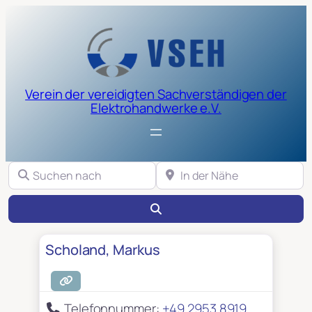
Verein der vereidigten Sachverständigen der
Elektrohandwerke e.V.
Suchen nach
In der Nähe
Suchen
Scholand, Markus
Telefonnummer:
+49 2953 8919