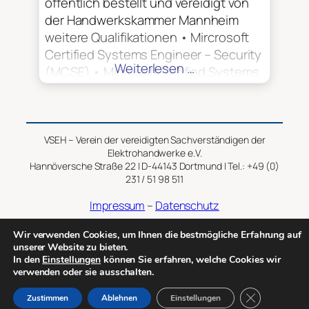
öffentlich bestellt und vereidigt von
der Handwerkskammer Mannheim
weitere Qualifikationen • Mircrosoft
Certified Systems Engineer – Security
Weiterlesen …
(MCSE) • Microsoft Cerified Systems
Administrator – Security (MCSA)
VSEH – Verein der vereidigten Sachverständigen der
Elektrohandwerke e.V.
Hannöversche Straße 22 | D-44143 Dortmund | Tel.: +49 (0)
231 / 51 98 511
Impressum
–
Datenschutz
Wir verwenden Cookies, um Ihnen die bestmögliche Erfahrung auf
Copyright © 2014 – 2026 VSEH
unserer Website zu bieten.
In den
Einstellungen
können Sie erfahren, welche Cookies wir
verwenden oder sie ausschalten.
GDPR Cookie-
Zustimmen
Ablehnen
Einstellungen