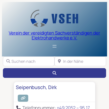
Verein der vereidigten Sachverständigen der
Elektrohandwerke e.V.
Suchen nach
In der Nähe
Suchen
Seipenbusch, Dirk
Telefonnummer:
+49 2052 – 95 17