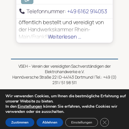
Telefonnummer:
+49 6162 914053
öffentlich bestellt und vereidigt von
der Handwerkskammer Rhein-
Main/Frankfurt
Weiterlesen …
VSEH – Verein der vereidigten Sachverständigen der
Elektrohandwerke e.V.
Hannöversche Straße 22 | D-44143 Dortmund | Tel.: +49 (0)
231 / 51 98 511
Impressum
–
Datenschutz
Wir verwenden Cookies, um Ihnen die bestmögliche Erfahrung auf
unserer Website zu bieten.
In den
Einstellungen
können Sie erfahren, welche Cookies wir
Copyright © 2014 – 2026 VSEH
verwenden oder sie ausschalten.
GDPR Cookie-
Zustimmen
Ablehnen
Einstellungen