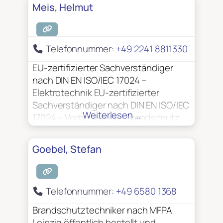
Meis, Helmut
Telefonnummer:
+49 2241 8811330
EU-zertifizierter Sachverständiger
nach DIN EN ISO/IEC 17024 –
Elektrotechnik EU-zertifizierter
Sachverständiger nach DIN EN ISO/IEC
Weiterlesen …
17024 – Vorbeugender Brandschutz
öffentlich bestellt und vereidigt von
der Handwerkskammer zu Köln
Goebel, Stefan
Sachkundiger für Fluchttürsysteme
und Feststellanlagen VdS –
anerkannter Sachverständiger zur
Telefonnummer:
+49 6580 1368
Prüfung elektrischer Anlagen
Zertifiziert nach DIN 14675 für die
Brandschutztechniker nach MFPA
Planung, Projektierung und Abnahme
Leipzig öffentlich bestellt und