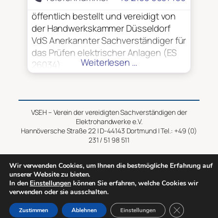
öffentlich bestellt und vereidigt von
der Handwerkskammer Düsseldorf
VdS Anerkannter Sachverständiger für
das Prüfen elektrischer Anlagen (ES
Weiterlesen …
26034)
VSEH – Verein der vereidigten Sachverständigen der
Elektrohandwerke e.V.
Hannöversche Straße 22 | D-44143 Dortmund | Tel.: +49 (0)
231 / 51 98 511
Impressum
–
Datenschutz
Wir verwenden Cookies, um Ihnen die bestmögliche Erfahrung auf
unserer Website zu bieten.
In den
Einstellungen
können Sie erfahren, welche Cookies wir
Copyright © 2014 – 2026 VSEH
verwenden oder sie ausschalten.
GDPR Cookie-
Zustimmen
Ablehnen
Einstellungen