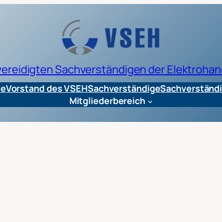
 vereidigten Sachverständigen der Elektrohan
te
Vorstand des VSEH
Sachverständige
Sachverständi
Mitgliederbereich