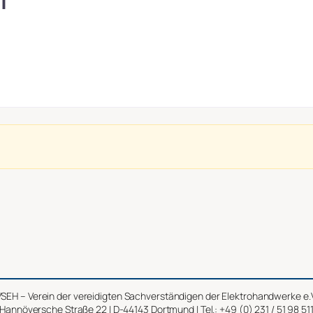
l
SEH – Verein der vereidigten Sachverständigen der Elektrohandwerke e.
Hannöversche Straße 22 | D-44143 Dortmund | Tel.: +49 (0) 231 / 51 98 51