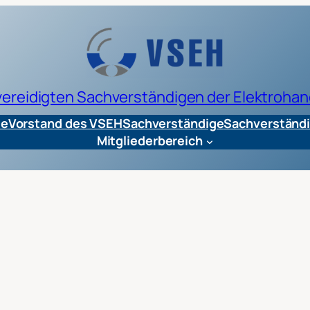
 vereidigten Sachverständigen der Elektrohan
te
Vorstand des VSEH
Sachverständige
Sachverständi
Mitgliederbereich