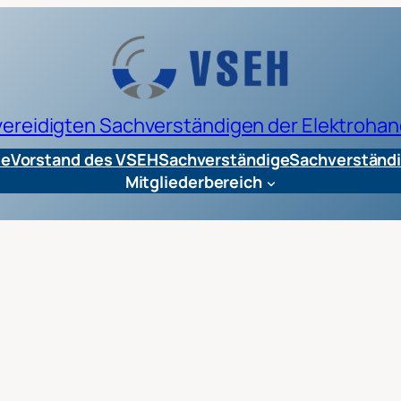
 vereidigten Sachverständigen der Elektrohan
te
Vorstand des VSEH
Sachverständige
Sachverständi
Mitgliederbereich