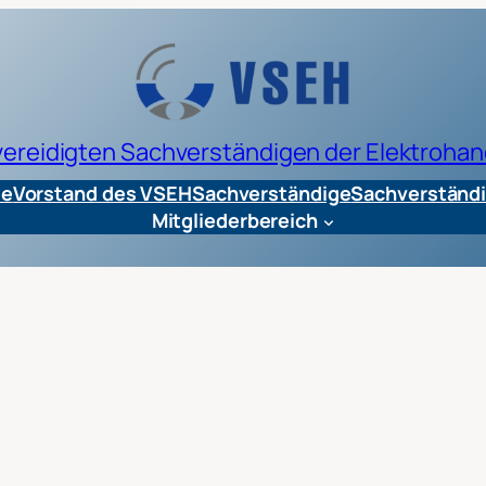
 vereidigten Sachverständigen der Elektrohan
te
Vorstand des VSEH
Sachverständige
Sachverständi
Mitgliederbereich