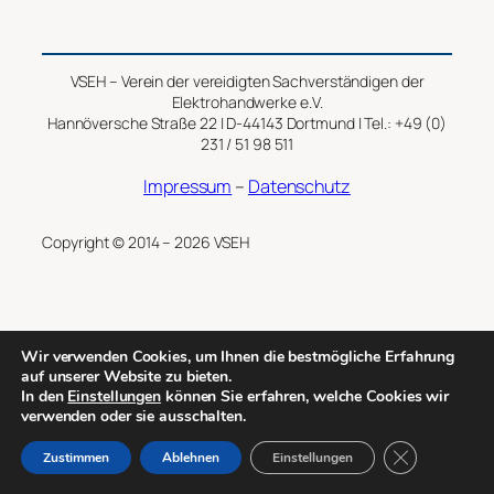
VSEH – Verein der vereidigten Sachverständigen der
Elektrohandwerke e.V.
Hannöversche Straße 22 | D-44143 Dortmund | Tel.: +49 (0)
231 / 51 98 511
Impressum
–
Datenschutz
Copyright © 2014 – 2026 VSEH
Wir verwenden Cookies, um Ihnen die bestmögliche Erfahrung
auf unserer Website zu bieten.
In den
Einstellungen
können Sie erfahren, welche Cookies wir
verwenden oder sie ausschalten.
GDPR Cookie-
Zustimmen
Ablehnen
Einstellungen