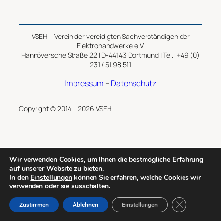
VSEH – Verein der vereidigten Sachverständigen der
Elektrohandwerke e.V.
Hannöversche Straße 22 | D-44143 Dortmund | Tel.: +49 (0)
231 / 51 98 511
Impressum
–
Datenschutz
Copyright © 2014 – 2026 VSEH
Wir verwenden Cookies, um Ihnen die bestmögliche Erfahrung
auf unserer Website zu bieten.
In den
Einstellungen
können Sie erfahren, welche Cookies wir
verwenden oder sie ausschalten.
GDPR Cookie-
Zustimmen
Ablehnen
Einstellungen